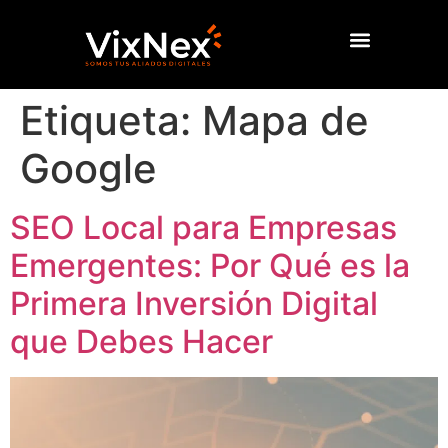
Etiqueta:
Mapa de
Google
SEO Local para Empresas
Emergentes: Por Qué es la
Primera Inversión Digital
que Debes Hacer